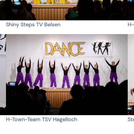
Shiny Steps TV Belsen
H-
H-Town-Team TSV Hagelloch
St