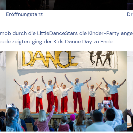
Eröffnungstanz
Dr
ob durch die LittleDanceStars die Kinder-Party ange
ude zeigten, ging der Kids Dance Day zu Ende.