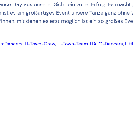
nce Day aus unserer Sicht ein voller Erfolg. Es mach
n ist es ein großartiges Event unsere Tänze ganz ohne
*innen, mit denen es erst möglich ist ein so großes Even
amDancers
, 
H-Town-Crew
, 
H-Town-Team
, 
HALO-Dancers
, 
Lit