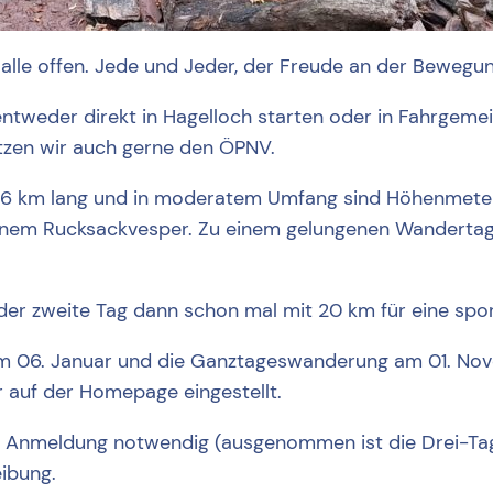
lle offen. Jede und Jeder, der Freude an der Bewegung 
ntweder direkt in Hagelloch starten oder in Fahrgeme
utzen wir auch gerne den ÖPNV.
– 16 km lang und in moderatem Umfang sind Höhenmeter
einem Rucksackvesper. Zu einem gelungenen Wandertag
der zweite Tag dann schon mal mit 20 km für eine spo
m 06. Januar und die Ganztageswanderung am 01. Novem
er auf der Homepage eingestellt.
ne Anmeldung notwendig (ausgenommen ist die Drei-Ta
eibung.