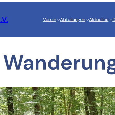
.V.
Verein
Abteilungen
Aktuelles
D
 Wanderung 