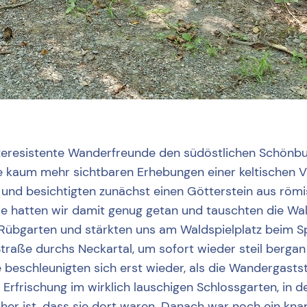
tzeresistente Wanderfreunde den südöstlichen Schönbu
e kaum mehr sichtbaren Erhebungen einer keltischen Vi
und besichtigten zunächst einen Götterstein aus römis
orie hatten wir damit genug getan und tauschten die W
n Rübgarten und stärkten uns am Waldspielplatz beim 
Straße durchs Neckartal, um sofort wieder steil bergan
 beschleunigten sich erst wieder, als die Wandergaststä
Erfrischung im wirklich lauschigen Schlossgarten, in
er ist, dass sie dort waren. Danach war noch ein knap