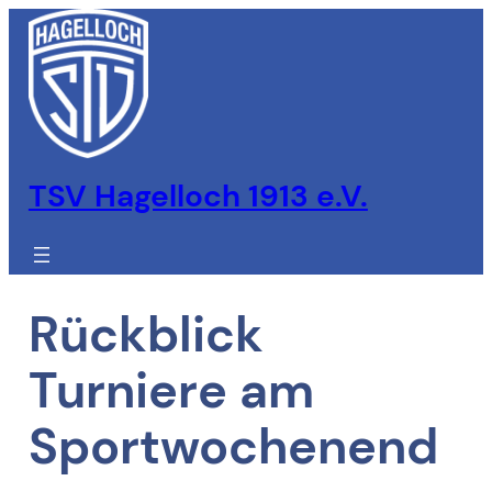
Zum
Inhalt
springen
TSV Hagelloch 1913 e.V.
Rückblick
Turniere am
Sportwochenend