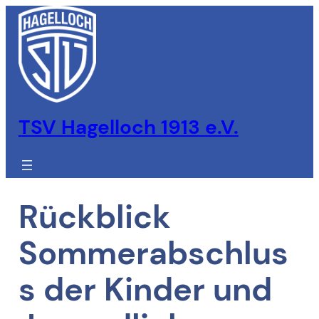
Zum
Inhalt
springen
TSV Hagelloch 1913 e.V.
Rückblick
Sommerabschlus
s der Kinder und