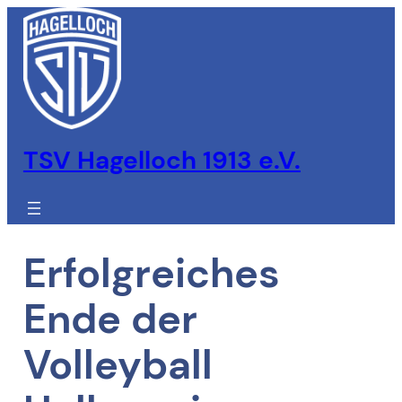
Zum
Inhalt
springen
TSV Hagelloch 1913 e.V.
Erfolgreiches
Ende der
Volleyball