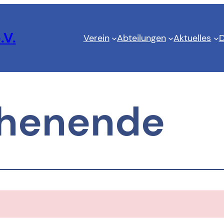
.V.
Verein
Abteilungen
Aktuelles
D
henende