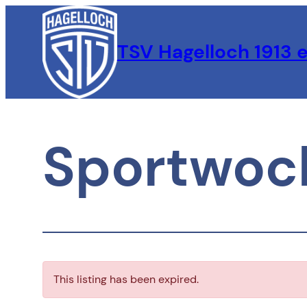
Zum
Inhalt
TSV Hagelloch 1913 e
springen
Sportwoc
This listing has been expired.