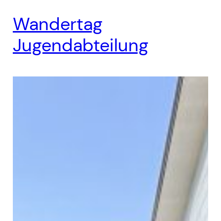
Wandertag
Jugendabteilung