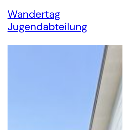
Wandertag
Jugendabteilung