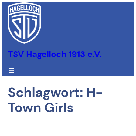
Zum
Inhalt
springen
TSV Hagelloch 1913 e.V.
Schlagwort:
H-
Town Girls