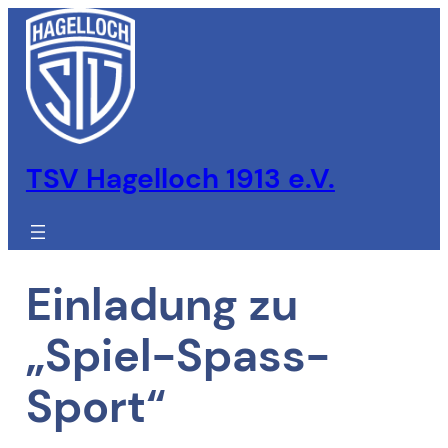
Zum
Inhalt
springen
TSV Hagelloch 1913 e.V.
Einladung zu
„Spiel-Spass-
Sport“